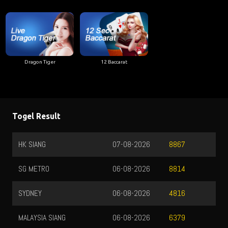
Dragon Tiger
12 Baccarat
Togel Result
HK SIANG
07-08-2026
8867
SG METRO
06-08-2026
8814
SYDNEY
06-08-2026
4816
MALAYSIA SIANG
06-08-2026
6379