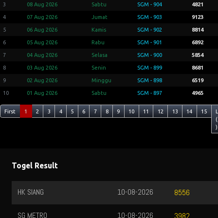
3
08 Aug 2026
Sabtu
SGM - 904
4821
4
07 Aug 2026
Jumat
SGM - 903
9123
5
06 Aug 2026
Kamis
SGM - 902
8814
6
05 Aug 2026
Rabu
SGM - 901
6892
7
04 Aug 2026
Selasa
SGM - 900
5854
8
03 Aug 2026
Senin
SGM - 899
8681
9
02 Aug 2026
Minggu
SGM - 898
6519
10
01 Aug 2026
Sabtu
SGM - 897
4965
First
1
2
3
4
5
6
7
8
9
10
11
12
13
14
15
(
)
Togel Result
HK SIANG
10-08-2026
8556
SG METRO
10-08-2026
3982