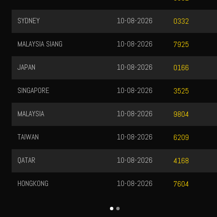
SYDNEY
10-08-2026
0332
MALAYSIA SIANG
10-08-2026
7925
JAPAN
10-08-2026
0166
SINGAPORE
10-08-2026
3525
MALAYSIA
10-08-2026
9804
TAIWAN
10-08-2026
6209
QATAR
10-08-2026
4168
HONGKONG
10-08-2026
7604