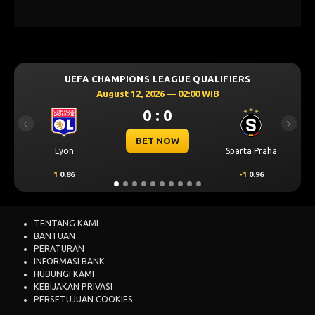
UEFA CHAMPIONS LEAGUE QUALIFIERS
August 12, 2026 — 02:00 WIB
0 : 0
Previous
Next
BET NOW
Lyon
Sparta Praha
1
0.86
-1
0.96
TENTANG KAMI
BANTUAN
PERATURAN
INFORMASI BANK
HUBUNGI KAMI
KEBIJAKAN PRIVASI
PERSETUJUAN COOKIES