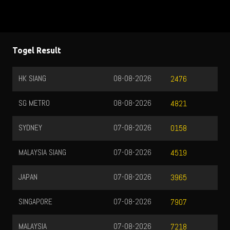
Togel Result
HK SIANG
08-08-2026
2476
SG METRO
08-08-2026
4821
SYDNEY
07-08-2026
0158
MALAYSIA SIANG
07-08-2026
4519
JAPAN
07-08-2026
3965
SINGAPORE
07-08-2026
7907
MALAYSIA
07-08-2026
7218