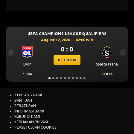
UEFA CHAMPIONS LEAGUE QUALIFIERS
August 12, 2026 — 02:00 WIB
0 : 0
Previous
Next
BET NOW
Lyon
Sparta Praha
S
1
0.86
-1
0.96
TENTANG KAMI
BANTUAN
PERATURAN
INFORMASI BANK
HUBUNGI KAMI
KEBIJAKAN PRIVASI
PERSETUJUAN COOKIES